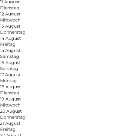
11 August
Dienstag
12 August
Mittwoch
13 August
Donnerstag
14 August
Freitag
15 August
Samstag
16 August
Sonntag
17 August
Montag
18 August
Dienstag
19 August
Mittwoch
20 August
Donnerstag
Foto
:
Gitte Tornehave
Foto
:
21 August
©
Store Ejlstrup B&B
©
Stor
Freitag
22 August