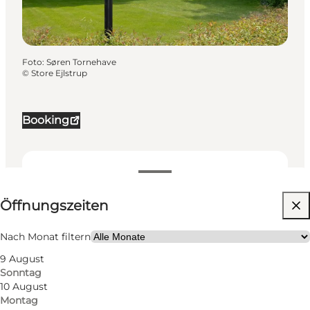
Foto
:
Søren Tornehave
©
Store Ejlstrup
Booking
Öffnungszeiten anzeigen
Öffnungszeiten
4
rooms
13
beds
Nach Monat filtern
9 August
Website besuchen
Sonntag
10 August
Mir selbst, Mein Partner, Kinder
Montag