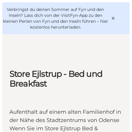
English
Danish
VisitFyn
Verbringst du deinen Sommer auf Fyn und den
VisitFyn
Deutsch
Inseln? Lass dich von der VisitFyn-App zu den
kleinen Perlen von Fyn und den Inseln führen –
hier
kostenlos herunterladen
.
Reise Ideen
Outdoor & bike
Store Ejlstrup - Bed und
Essen & trinken
Breakfast
Übernachtung
Aufenthalt auf einem alten Familienhof in
der Nähe des Stadtzentrums von Odense
Wenn Sie im Store Ejlstrup Bed &