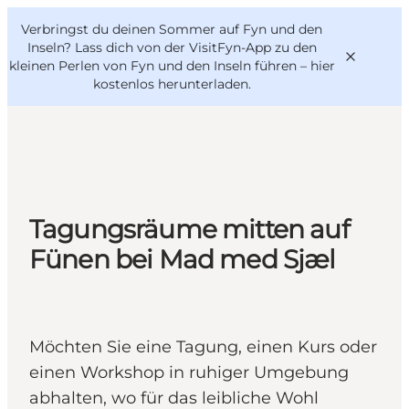
English
Danish
VisitFyn
Verbringst du deinen Sommer auf Fyn und den
VisitFyn
Deutsch
Inseln? Lass dich von der VisitFyn-App zu den
kleinen Perlen von Fyn und den Inseln führen –
hier
kostenlos herunterladen
.
Reise Ideen
Outdoor & bike
Tagungsräume mitten auf
Essen & trinken
Fünen bei Mad med Sjæl
Übernachtung
Möchten Sie eine Tagung, einen Kurs oder
einen Workshop in ruhiger Umgebung
abhalten, wo für das leibliche Wohl