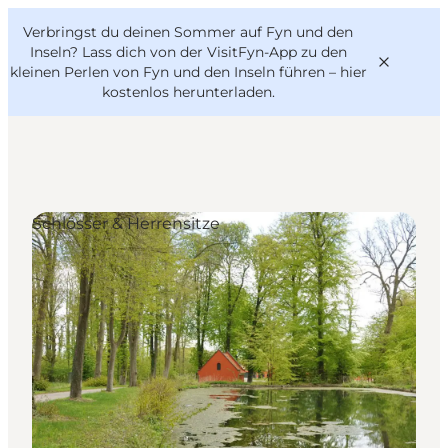
English
Danish
VisitFyn
Verbringst du deinen Sommer auf Fyn und den
VisitFyn
Deutsch
Inseln? Lass dich von der VisitFyn-App zu den
kleinen Perlen von Fyn und den Inseln führen –
hier
kostenlos herunterladen
.
Reise Ideen
Schlösser & Herrensitze
Outdoor & bike
Essen & trinken
Übernachtung