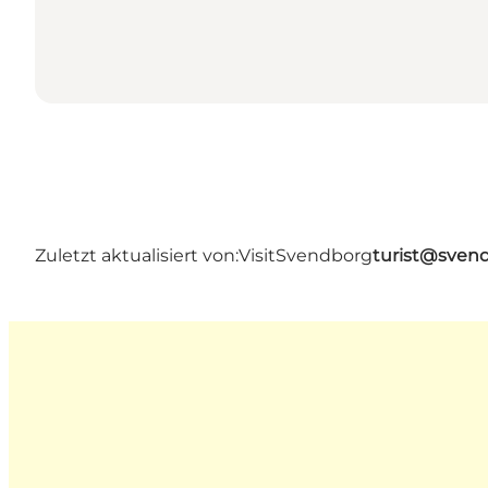
Zuletzt aktualisiert von:
VisitSvendborg
turist@sven