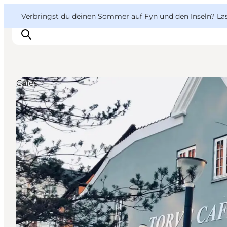
English
Danish
VisitFyn
VisitFyn
Verbringst du deinen Sommer auf Fyn und den Inseln? Lass
Deutsch
Cafés
Reise Ideen
Outdoor & bike
Essen & trinken
Übernachtung