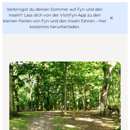
English
Danish
VisitFyn
Verbringst du deinen Sommer auf Fyn und den
VisitFyn
Deutsch
Inseln? Lass dich von der VisitFyn-App zu den
kleinen Perlen von Fyn und den Inseln führen –
hier
kostenlos herunterladen
.
Reise Ideen
Naturgebiete
Outdoor & bike
Essen & trinken
Übernachtung