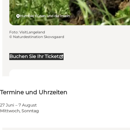
Humble, Fünen und die Inseln
Foto
:
VisitLangeland
©
Naturdestination Skovsgaard
Buchen Sie Ihr Ticket
Termine und Uhrzeiten
Termine und Uhrzeiten
Website besuchen
Kinder, Freunde, Mein Partner, Mir selbst
27 Juni – 7 August
Mittwoch, Sonntag