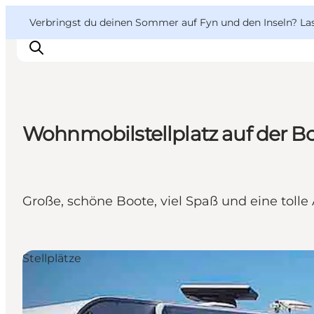
English
Danish
VisitFyn
VisitFyn
Verbringst du deinen Sommer auf Fyn und den Inseln? Lass
Deutsch
Wohnmobilstellplatz auf der Bo
Reise Ideen
Outdoor & bike
Essen & trinken
Große, schöne Boote, viel Spaß und eine tolle
Übernachtung
Stellplätze