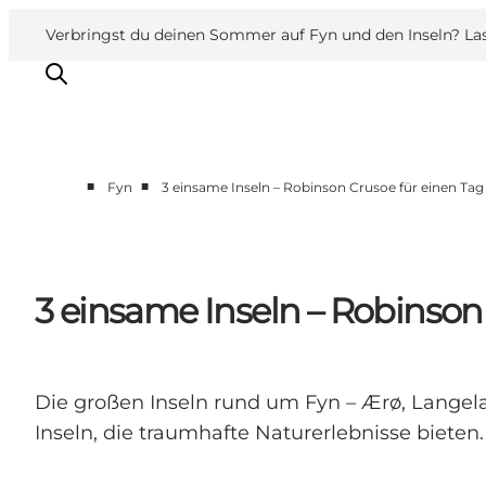
English
Danish
VisitFyn
VisitFyn
Verbringst du deinen Sommer auf Fyn und den Inseln? Lass
Deutsch
■
■
Fyn
3 einsame Inseln – Robinson Crusoe für einen Tag
Reise Ideen
Outdoor & bike
Essen & trinken
3 einsame Inseln – Robinson
Übernachtung
Die großen Inseln rund um Fyn – Ærø, Langel
Inseln, die traumhafte Naturerlebnisse bieten.