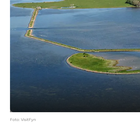
Foto
:
VisitFyn