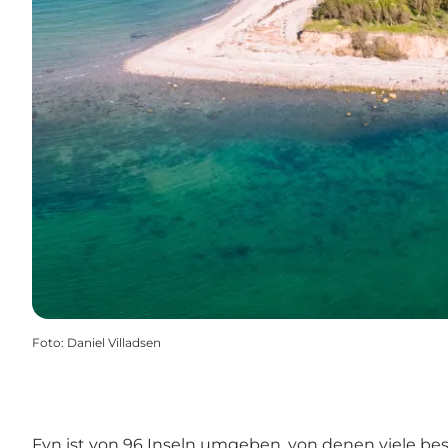
Foto
:
Daniel Villadsen
Fyn ist von 96 Inseln umgeben, von denen viele besi