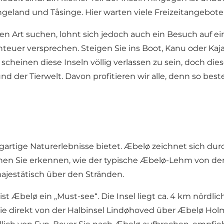
geland und Tåsinge. Hier warten viele Freizeitangebote 
ren Art suchen, lohnt sich jedoch auch ein Besuch auf e
nteuer versprechen. Steigen Sie ins Boot, Kanu oder Kaja
scheinen diese Inseln völlig verlassen zu sein, doch dies
nd der Tierwelt. Davon profitieren wir alle, denn so be
gartige Naturerlebnisse bietet. Æbelø zeichnet sich durc
nen Sie erkennen, wie der typische Æbelø-Lehm von der 
jestätisch über den Stränden.
t Æbelø ein „Must-see“. Die Insel liegt ca. 4 km nördlic
e direkt von der Halbinsel Lindøhoved über Æbelø Hol