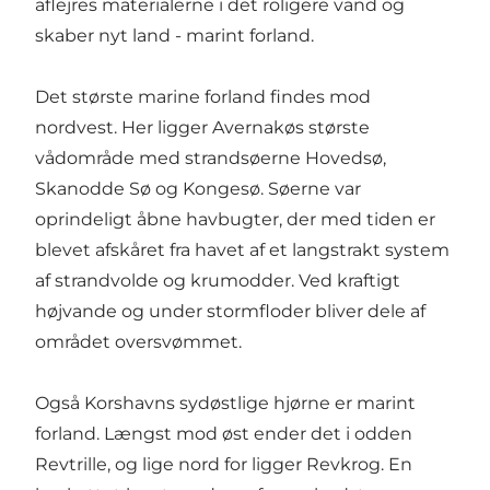
aflejres materialerne i det roligere vand og
skaber nyt land - marint forland.
Det største marine forland findes mod
nordvest. Her ligger Avernakøs største
vådområde med strandsøerne Hovedsø,
Skanodde Sø og Kongesø. Søerne var
oprindeligt åbne havbugter, der med tiden er
blevet afskåret fra havet af et langstrakt system
af strandvolde og krumodder. Ved kraftigt
højvande og under stormfloder bliver dele af
området oversvømmet.
Også Korshavns sydøstlige hjørne er marint
forland. Længst mod øst ender det i odden
Revtrille, og lige nord for ligger Revkrog. En