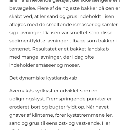
af en afsmeltende gletsjer, der ikke længere er i
bevægelse. Flere af de højeste bakker på øen er
skabt ved, at ler sand og grus indeholdt i isen
aflejres med de smeltende ismasser og samler
sig i lavninger. Da isen var smeltet stod disse
sedimentfyldte lavninger tilbage som bakker i
terrænet. Resultatet er et bakket landskab
med mange lavninger, der i dag ofte
indeholder småsøer og moser.
Det dynamiske kystlandskab
Avernakøs sydkyst er udviklet som en
udligningskyst. Fremspringende punkter er
eroderet bort og bugter fyldt op. Når havet
gnaver af klinterne, fører kyststrømmene ler,
sand og grus til øens øst- og vest-ende. Her