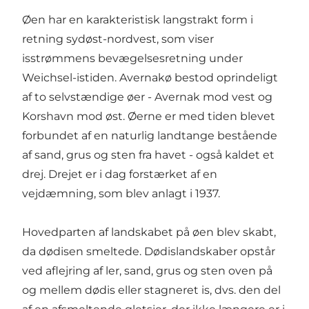
Øen har en karakteristisk langstrakt form i
retning sydøst-nordvest, som viser
isstrømmens bevægelsesretning under
Weichsel-istiden. Avernakø bestod oprindeligt
af to selvstændige øer - Avernak mod vest og
Korshavn mod øst. Øerne er med tiden blevet
forbundet af en naturlig landtange bestående
af sand, grus og sten fra havet - også kaldet et
drej. Drejet er i dag forstærket af en
vejdæmning, som blev anlagt i 1937.
Hovedparten af landskabet på øen blev skabt,
da dødisen smeltede. Dødislandskaber opstår
ved aflejring af ler, sand, grus og sten oven på
og mellem dødis eller stagneret is, dvs. den del