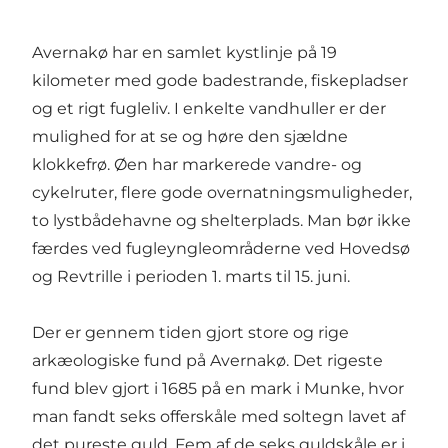
Avernakø har en samlet kystlinje på 19
kilometer med gode badestrande, fiskepladser
og et rigt fugleliv. I enkelte vandhuller er der
mulighed for at se og høre den sjældne
klokkefrø. Øen har markerede vandre- og
cykelruter, flere gode overnatningsmuligheder,
to lystbådehavne og shelterplads. Man bør ikke
færdes ved fugleyngleområderne ved Hovedsø
og Revtrille i perioden 1. marts til 15. juni.
Der er gennem tiden gjort store og rige
arkæologiske fund på Avernakø. Det rigeste
fund blev gjort i 1685 på en mark i Munke, hvor
man fandt seks offerskåle med soltegn lavet af
det pureste guld. Fem af de seks guldskåle er i