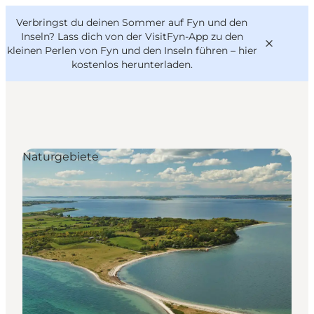
English
Danish
VisitFyn
Verbringst du deinen Sommer auf Fyn und den
VisitFyn
Deutsch
Inseln? Lass dich von der VisitFyn-App zu den
kleinen Perlen von Fyn und den Inseln führen –
hier
kostenlos herunterladen
.
Reise Ideen
Naturgebiete
Outdoor & bike
Essen & trinken
Übernachtung