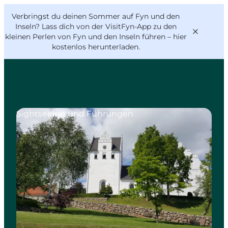
English
Danish
VisitFyn
Verbringst du deinen Sommer auf Fyn und den
VisitFyn
Deutsch
Inseln? Lass dich von der VisitFyn-App zu den
kleinen Perlen von Fyn und den Inseln führen –
hier
kostenlos herunterladen
.
Reise Ideen
Sightseeing und Führungen
Outdoor & bike
Essen & trinken
Übernachtung