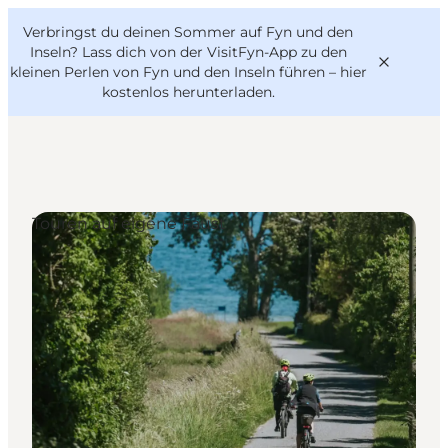
English
Danish
VisitFyn
Verbringst du deinen Sommer auf Fyn und den
VisitFyn
Deutsch
Inseln? Lass dich von der VisitFyn-App zu den
kleinen Perlen von Fyn und den Inseln führen –
hier
kostenlos herunterladen
.
Reise Ideen
Touren auf eigene Faust
Outdoor & bike
Essen & trinken
Übernachtung