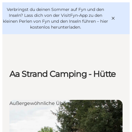
English
Danish
VisitFyn
Verbringst du deinen Sommer auf Fyn und den
VisitFyn
Deutsch
Inseln? Lass dich von der VisitFyn-App zu den
kleinen Perlen von Fyn und den Inseln führen –
hier
kostenlos herunterladen
.
Reise Ideen
Outdoor & bike
Aa Strand Camping - Hütte
Essen & trinken
Übernachtung
Außergewöhnliche Übernachtungen