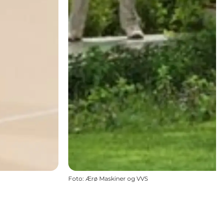
Foto
:
Ærø Maskiner og VVS