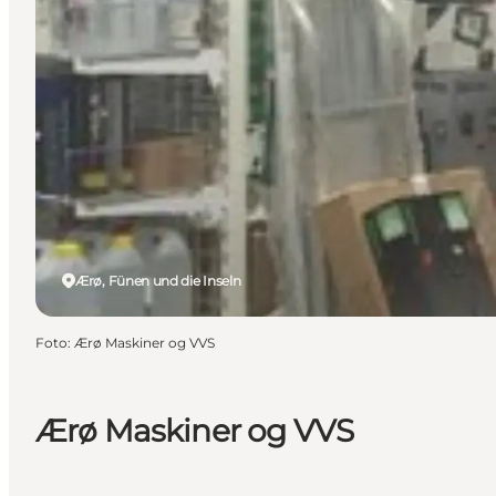
Ærø, Fünen und die Inseln
Foto
:
Ærø Maskiner og VVS
Ærø Maskiner og VVS