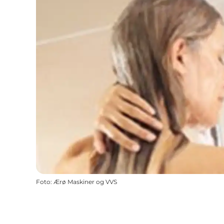
Foto
:
Ærø Maskiner og VVS