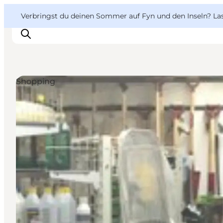
English
Danish
VisitFyn
VisitFyn
Verbringst du deinen Sommer auf Fyn und den Inseln? Lass
Deutsch
Shopping
Reise Ideen
Outdoor & bike
Essen & trinken
Übernachtung