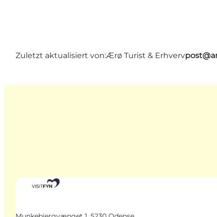
Zuletzt aktualisiert von:
Ærø Turist & Erhverv
post@ar
Munkebjergvænget 1, 5230 Odense