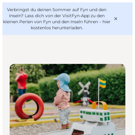
English
Danish
VisitFyn
Verbringst du deinen Sommer auf Fyn und den
VisitFyn
Deutsch
Inseln? Lass dich von der VisitFyn-App zu den
kleinen Perlen von Fyn und den Inseln führen –
hier
kostenlos herunterladen
.
Reise Ideen
Sport und Aktivitäten
Outdoor & bike
Essen & trinken
Übernachtung