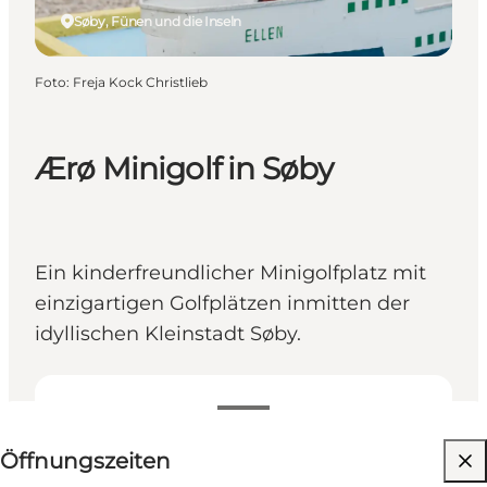
Søby, Fünen und die Inseln
Foto
:
Freja Kock Christlieb
Ærø Minigolf in Søby
Ein kinderfreundlicher Minigolfplatz mit
einzigartigen Golfplätzen inmitten der
idyllischen Kleinstadt Søby.
Öffnungszeiten anzeigen
Öffnungszeiten