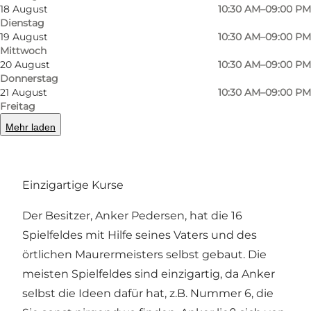
18 August
10:30 AM–09:00 PM
Dienstag
19 August
10:30 AM–09:00 PM
Mittwoch
20 August
10:30 AM–09:00 PM
Ærø Minigolf wurde am 7. Juli 1970 eröffnet und
Donnerstag
21 August
10:30 AM–09:00 PM
ist seitdem jeden Sommer geöffnet, wo Kinder
Freitag
und Erwachsene jeden Alters den Platz
Mehr laden
besucht haben. Ærø Minigolf ist von grünen
Hecken umgeben und sehr kinderfreundlich.
Einzigartige Kurse
Der Besitzer, Anker Pedersen, hat die 16
Spielfeldes mit Hilfe seines Vaters und des
örtlichen Maurermeisters selbst gebaut. Die
meisten Spielfeldes sind einzigartig, da Anker
selbst die Ideen dafür hat, z.B. Nummer 6, die