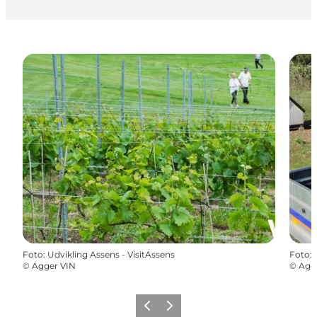
Foto
:
Udvikling Assens - VisitAssens
Foto
:
©
Agger VIN
©
Agg
Zurück
Weiter