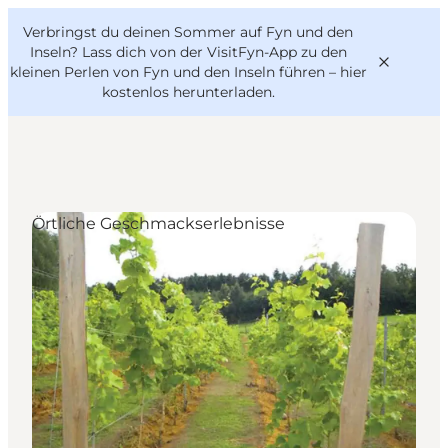
English
Danish
VisitFyn
Verbringst du deinen Sommer auf Fyn und den
VisitFyn
Deutsch
Inseln? Lass dich von der VisitFyn-App zu den
kleinen Perlen von Fyn und den Inseln führen –
hier
kostenlos herunterladen
.
Reise Ideen
Örtliche Geschmackserlebnisse
Outdoor & bike
Essen & trinken
Übernachtung