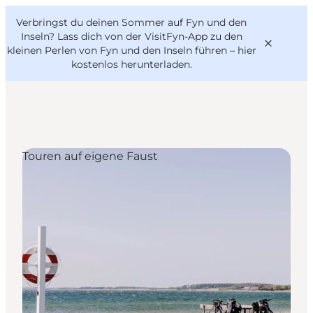
English
Danish
VisitFyn
Verbringst du deinen Sommer auf Fyn und den
VisitFyn
Deutsch
Inseln? Lass dich von der VisitFyn-App zu den
kleinen Perlen von Fyn und den Inseln führen –
hier
kostenlos herunterladen
.
Reise Ideen
Touren auf eigene Faust
Outdoor & bike
Essen & trinken
Übernachtung