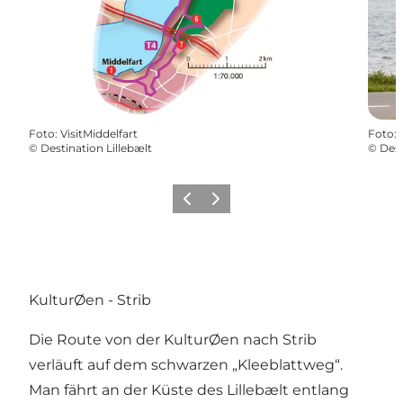
Foto
:
VisitMiddelfart
Foto
:
©
Destination Lillebælt
©
Dest
Zurück
Weiter
KulturØen - Strib
Die Route von der KulturØen nach Strib
verläuft auf dem schwarzen „Kleeblattweg“.
Man fährt an der Küste des Lillebælt entlang