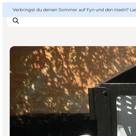
English
Danish
VisitFyn
VisitFyn
Verbringst du deinen Sommer auf Fyn und den Inseln? Lass
Deutsch
Fahrradvermieter
Reise Ideen
Outdoor & bike
Essen & trinken
Übernachtung