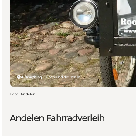
Ærøskøbing, Fünen und die Inseln
Foto
:
Andelen
Andelen Fahrradverleih