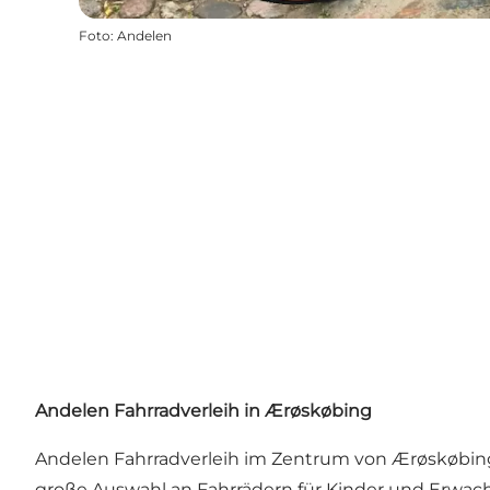
Foto
:
Andelen
Andelen Fahrradverleih in Ærøskøbing
Andelen Fahrradverleih im Zentrum von Ærøskøbing m
große Auswahl an Fahrrädern für Kinder und Erwachs