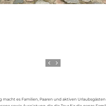
Zurück
Weiter
acht es Familien, Paaren und aktiven Urlaubsgästen lei
ene sowie Ausrüstung, die die Tour für die ganze Famil