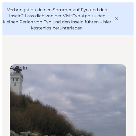
English
Danish
VisitFyn
Verbringst du deinen Sommer auf Fyn und den
VisitFyn
Deutsch
Inseln? Lass dich von der VisitFyn-App zu den
kleinen Perlen von Fyn und den Inseln führen –
hier
kostenlos herunterladen
.
Reise Ideen
Angeln
Outdoor & bike
Essen & trinken
Übernachtung