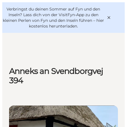
English
Danish
VisitFyn
Verbringst du deinen Sommer auf Fyn und den
VisitFyn
Deutsch
Inseln? Lass dich von der VisitFyn-App zu den
kleinen Perlen von Fyn und den Inseln führen –
hier
kostenlos herunterladen
.
Reise Ideen
Outdoor & bike
Anneks an Svendborgvej
Essen & trinken
394
Übernachtung
Gästehäuser