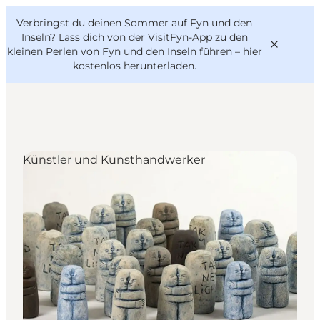
English
Danish
VisitFyn
Verbringst du deinen Sommer auf Fyn und den
VisitFyn
Deutsch
Inseln? Lass dich von der VisitFyn-App zu den
kleinen Perlen von Fyn und den Inseln führen –
hier
kostenlos herunterladen
.
Reise Ideen
Künstler und Kunsthandwerker
Outdoor & bike
Essen & trinken
Übernachtung