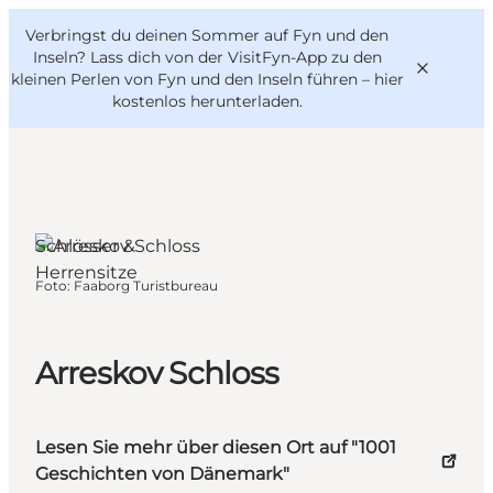
English
Danish
VisitFyn
Verbringst du deinen Sommer auf Fyn und den
VisitFyn
Deutsch
Inseln? Lass dich von der VisitFyn-App zu den
kleinen Perlen von Fyn und den Inseln führen –
hier
kostenlos herunterladen
.
Reise Ideen
Schlösser &
Outdoor & bike
Herrensitze
Foto
:
Faaborg Turistbureau
Essen & trinken
Übernachtung
Arreskov Schloss
Lesen Sie mehr über diesen Ort auf "1001
Geschichten von Dänemark"