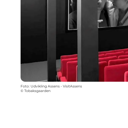
Foto
:
Udvikling Assens - VisitAssens
©
Tobaksgaarden