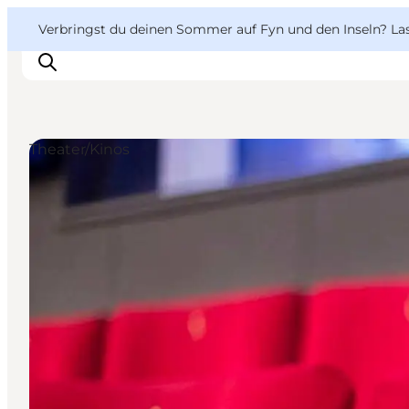
English
Danish
VisitFyn
VisitFyn
Verbringst du deinen Sommer auf Fyn und den Inseln? Lass
Deutsch
Theater/Kinos
Reise Ideen
Outdoor & bike
Essen & trinken
Übernachtung