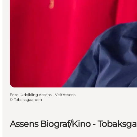
Foto
:
Udvikling Assens - VisitAssens
©
Tobaksgaarden
Assens Biograf/Kino - Tobaksga