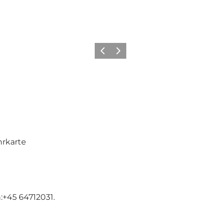
Zurück
Weiter
hrkarte
:+45 64712031.