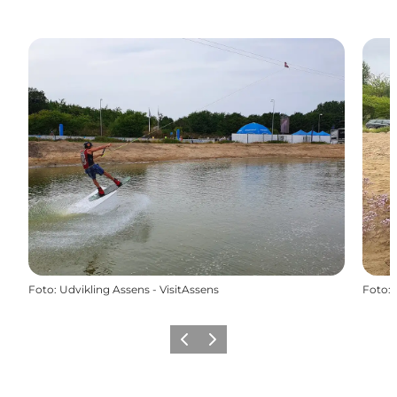
Foto
:
Udvikling Assens - VisitAssens
Foto
:
Zurück
Weiter