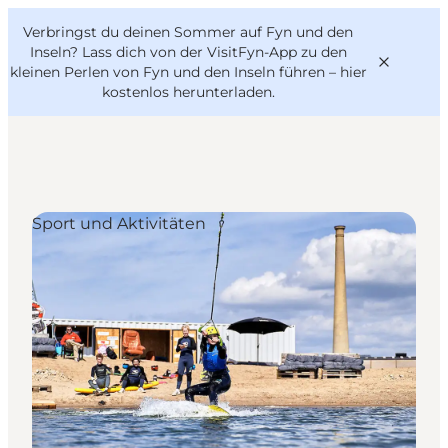
English
Danish
VisitFyn
Verbringst du deinen Sommer auf Fyn und den
VisitFyn
Deutsch
Inseln? Lass dich von der VisitFyn-App zu den
kleinen Perlen von Fyn und den Inseln führen –
hier
kostenlos herunterladen
.
Reise Ideen
Sport und Aktivitäten
Outdoor & bike
Essen & trinken
Übernachtung