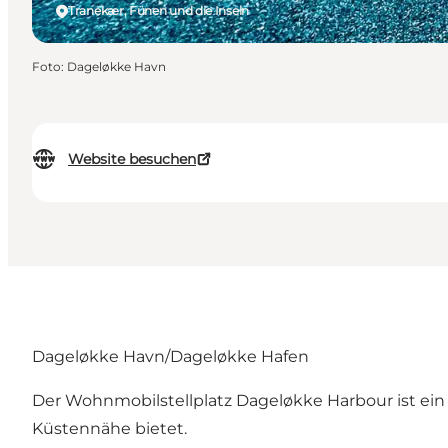
Tranekær, Fünen und die Inseln
Foto
:
Dageløkke Havn
Website besuchen
Dageløkke Havn/Dageløkke Hafen
Der Wohnmobilstellplatz Dageløkke Harbour ist ein
Küstennähe bietet.