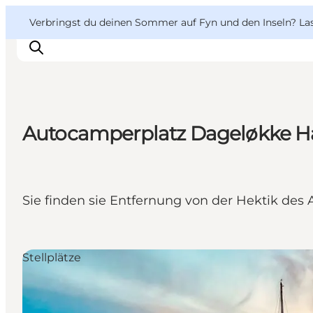
English
Danish
VisitFyn
VisitFyn
Verbringst du deinen Sommer auf Fyn und den Inseln? Lass
Deutsch
Autocamperplatz Dageløkke H
Reise Ideen
Outdoor & bike
Essen & trinken
Sie finden sie Entfernung von der Hektik des A
Übernachtung
Stellplätze