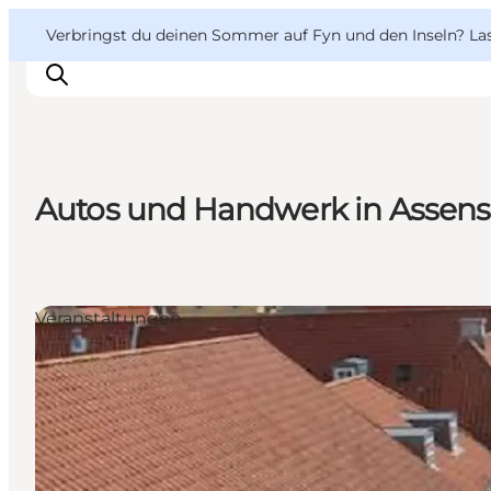
English
Danish
VisitFyn
VisitFyn
Verbringst du deinen Sommer auf Fyn und den Inseln? Lass
Deutsch
Autos und Handwerk in Assens
Reise Ideen
Outdoor & bike
Essen & trinken
Veranstaltungen
Übernachtung