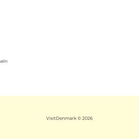
seln
VisitDenmark ©
2026