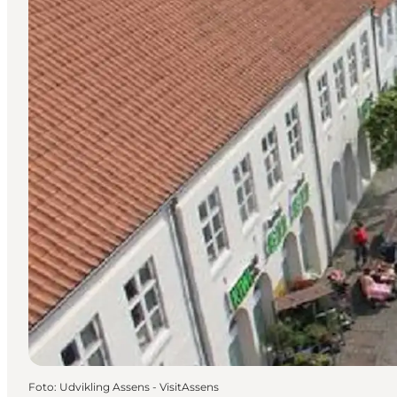
Foto
:
Udvikling Assens - VisitAssens