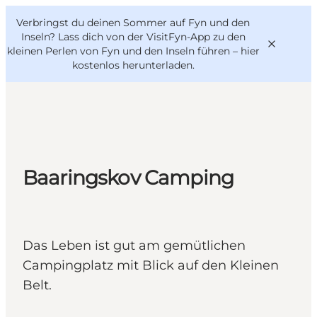
English
Danish
VisitFyn
Verbringst du deinen Sommer auf Fyn und den
VisitFyn
Deutsch
Inseln? Lass dich von der VisitFyn-App zu den
kleinen Perlen von Fyn und den Inseln führen –
hier
kostenlos herunterladen
.
Reise Ideen
Outdoor & bike
Baaringskov Camping
Essen & trinken
Übernachtung
Das Leben ist gut am gemütlichen
Campingplatz mit Blick auf den Kleinen
Belt.