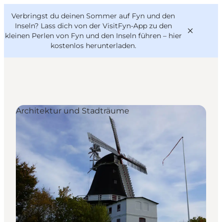
English
Danish
VisitFyn
Verbringst du deinen Sommer auf Fyn und den
VisitFyn
Deutsch
Inseln? Lass dich von der VisitFyn-App zu den
kleinen Perlen von Fyn und den Inseln führen –
hier
kostenlos herunterladen
.
Reise Ideen
Architektur und Stadträume
Outdoor & bike
Essen & trinken
Übernachtung