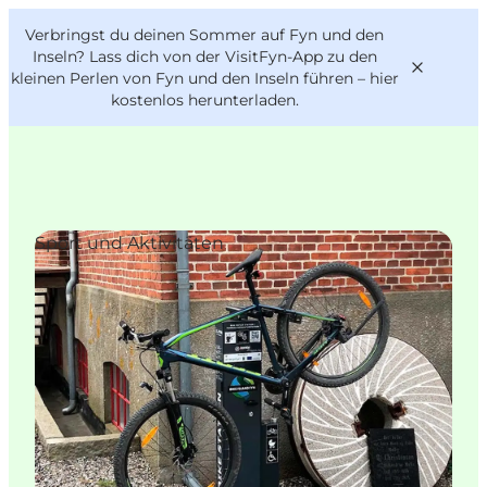
English
Danish
VisitFyn
Verbringst du deinen Sommer auf Fyn und den
VisitFyn
Deutsch
Inseln? Lass dich von der VisitFyn-App zu den
kleinen Perlen von Fyn und den Inseln führen –
hier
kostenlos herunterladen
.
Reise Ideen
Sport und Aktivitäten
Outdoor & bike
Essen & trinken
Übernachtung