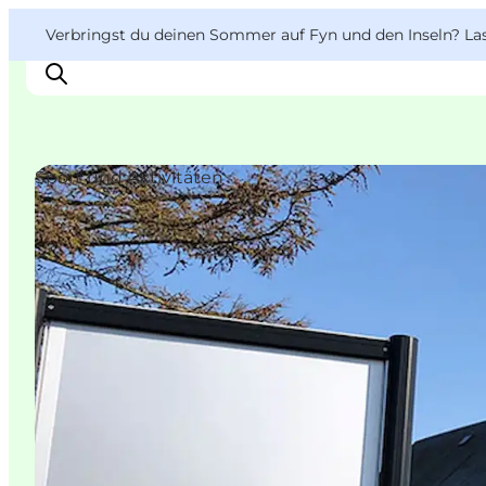
English
Danish
VisitFyn
VisitFyn
Verbringst du deinen Sommer auf Fyn und den Inseln? Lass
Deutsch
Sport und Aktivitäten
Reise Ideen
Outdoor & bike
Essen & trinken
Übernachtung