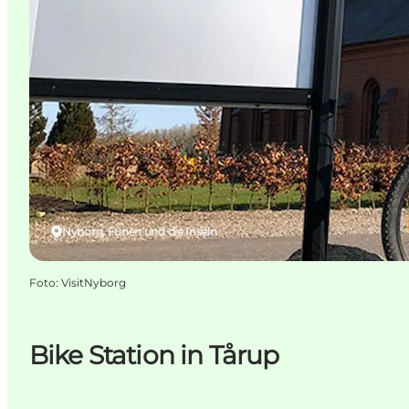
Nyborg, Fünen und die Inseln
Foto
:
VisitNyborg
Bike Station in Tårup