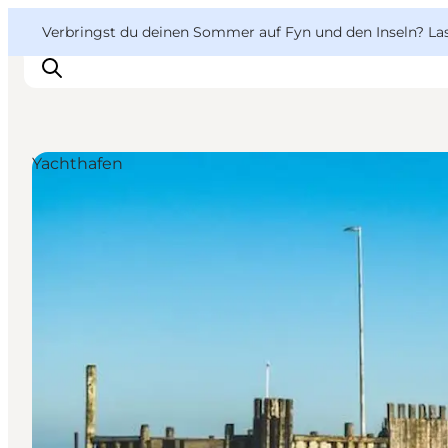
English
Danish
VisitFyn
VisitFyn
Verbringst du deinen Sommer auf Fyn und den Inseln? Lass
Deutsch
Yachthafen
Reise Ideen
Outdoor & bike
Essen & trinken
Übernachtung