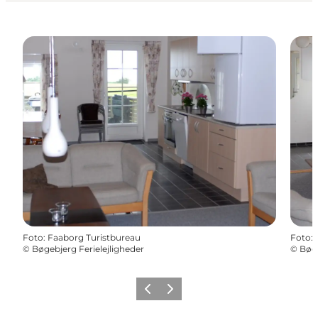
Foto
:
Faaborg Turistbureau
Foto
:
©
Bøgebjerg Ferielejligheder
©
Bøge
Zurück
Weiter