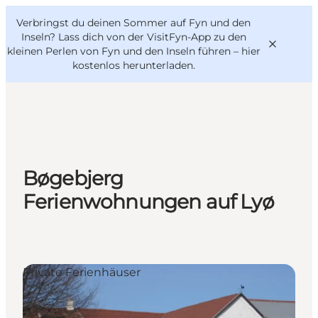
English
Danish
VisitFyn
Verbringst du deinen Sommer auf Fyn und den
VisitFyn
Deutsch
Inseln? Lass dich von der VisitFyn-App zu den
kleinen Perlen von Fyn und den Inseln führen –
hier
kostenlos herunterladen
.
Reise Ideen
Outdoor & bike
Bøgebjerg
Essen & trinken
Ferienwohnungen auf Lyø
Übernachtung
Private Ferienhäuser