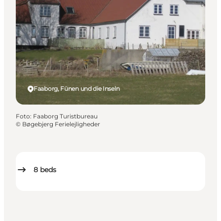
Faaborg, Fünen und die Inseln
Foto
:
Faaborg Turistbureau
©
Bøgebjerg Ferielejligheder
8
beds