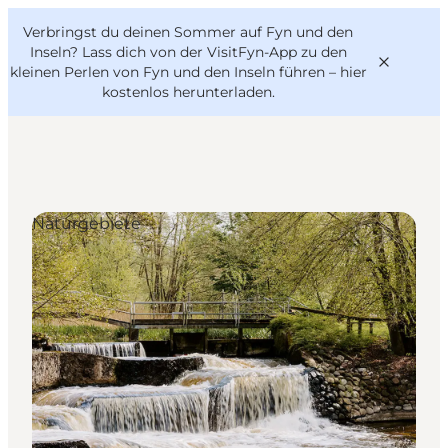
English
Danish
VisitFyn
Verbringst du deinen Sommer auf Fyn und den
VisitFyn
Deutsch
Inseln? Lass dich von der VisitFyn-App zu den
kleinen Perlen von Fyn und den Inseln führen –
hier
kostenlos herunterladen
.
Reise Ideen
Naturgebiete
Outdoor & bike
Essen & trinken
Übernachtung