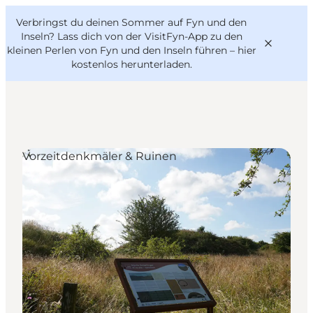
English
Danish
VisitFyn
Verbringst du deinen Sommer auf Fyn und den
VisitFyn
Deutsch
Inseln? Lass dich von der VisitFyn-App zu den
kleinen Perlen von Fyn und den Inseln führen –
hier
kostenlos herunterladen
.
Reise Ideen
Vorzeitdenkmäler & Ruinen
Outdoor & bike
Essen & trinken
Übernachtung