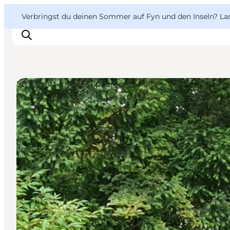
English
Danish
VisitFyn
VisitFyn
Verbringst du deinen Sommer auf Fyn und den Inseln? Lass
Deutsch
Street Art und Skulpturen
Reise Ideen
Outdoor & bike
Essen & trinken
Übernachtung