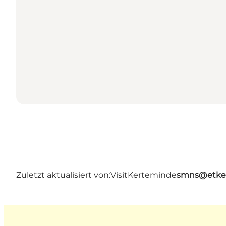
Zuletzt aktualisiert von:
VisitKerteminde
smns@etke