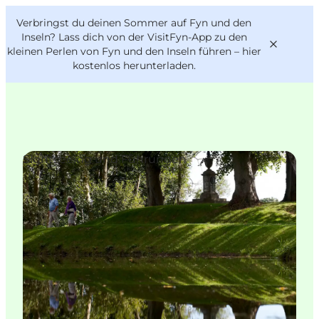
English
Danish
VisitFyn
Verbringst du deinen Sommer auf Fyn und den
VisitFyn
Deutsch
Inseln? Lass dich von der VisitFyn-App zu den
kleinen Perlen von Fyn und den Inseln führen –
hier
kostenlos herunterladen
.
Reise Ideen
Sightseeing und Führungen
Outdoor & bike
Essen & trinken
Übernachtung