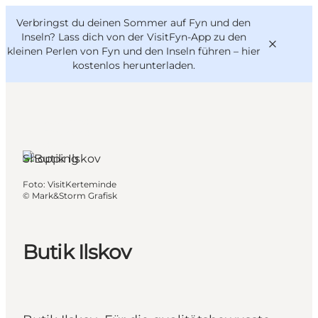
English
Danish
VisitFyn
Verbringst du deinen Sommer auf Fyn und den
VisitFyn
Deutsch
Inseln? Lass dich von der VisitFyn-App zu den
kleinen Perlen von Fyn und den Inseln führen –
hier
kostenlos herunterladen
.
Kerteminde,
Fünen und
die Inseln
Reise Ideen
Shopping
Outdoor & bike
Foto
:
VisitKerteminde
Essen & trinken
©
Mark&Storm Grafisk
Übernachtung
Butik Ilskov