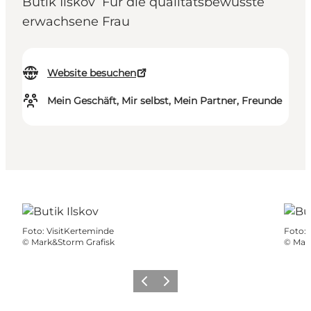
Butik Ilskov Für die qualitätsbewusste
erwachsene Frau
Website besuchen
Mein Geschäft, Mir selbst, Mein Partner, Freunde
Foto
:
VisitKerteminde
Foto
:
©
Mark&Storm Grafisk
©
Mar
Zurück
Weiter