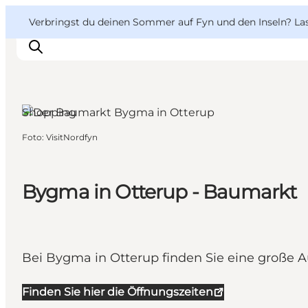
English
Danish
VisitFyn
VisitFyn
Verbringst du deinen Sommer auf Fyn und den Inseln? Lass
Deutsch
Shopping
Foto
:
VisitNordfyn
Reise Ideen
Outdoor & bike
Essen & trinken
Bygma in Otterup - Baumarkt
Übernachtung
Bei Bygma in Otterup finden Sie eine große A
Finden Sie hier die Öffnungszeiten