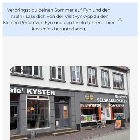
English
Danish
VisitFyn
Verbringst du deinen Sommer auf Fyn und den
VisitFyn
Deutsch
Inseln? Lass dich von der VisitFyn-App zu den
kleinen Perlen von Fyn und den Inseln führen –
hier
kostenlos herunterladen
.
Reise Ideen
Cafés
Outdoor & bike
Essen & trinken
Übernachtung