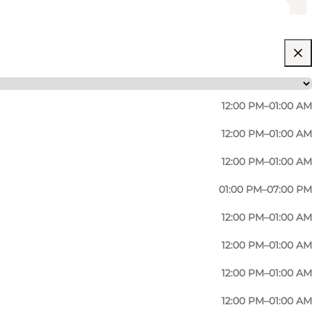
12:00 PM–01:00 AM
12:00 PM–01:00 AM
12:00 PM–01:00 AM
01:00 PM–07:00 PM
en. Das Gebäude, in dem sich die kleine braune
12:00 PM–01:00 AM
e schöne, originale Opalglasdecke sehen. 1972
12:00 PM–01:00 AM
t ist, an dem man sich gut benimmt und jeder
en, der Service erstklassig ist und die Atmosphäre
12:00 PM–01:00 AM
12:00 PM–01:00 AM