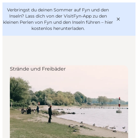
English
Danish
VisitFyn
Verbringst du deinen Sommer auf Fyn und den
VisitFyn
Deutsch
Inseln? Lass dich von der VisitFyn-App zu den
kleinen Perlen von Fyn und den Inseln führen –
hier
kostenlos herunterladen
.
Reise Ideen
Strände und Freibäder
Outdoor & bike
Essen & trinken
Übernachtung