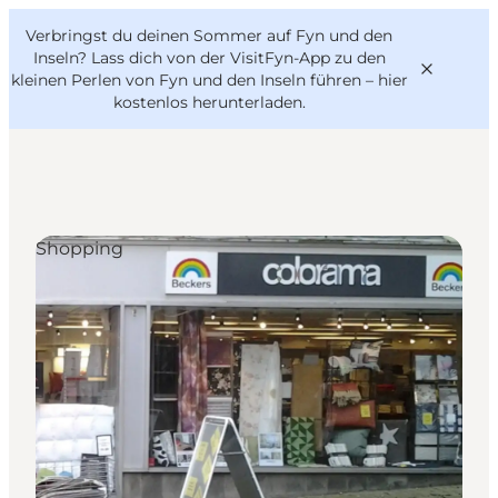
English
Danish
VisitFyn
Verbringst du deinen Sommer auf Fyn und den
VisitFyn
Deutsch
Inseln? Lass dich von der VisitFyn-App zu den
kleinen Perlen von Fyn und den Inseln führen –
hier
kostenlos herunterladen
.
Reise Ideen
Shopping
Outdoor & bike
Essen & trinken
Übernachtung