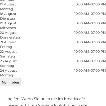
17 August
10:00 AM–07:00 PM
auf Keramiken malt. Das Konzept ist einfach:
Montag
Zuerst wählt man ein Stück der italienischen
18 August
10:00 AM–07:00 PM
Keramik aus, dann wählt man Farben und
Dienstag
19 August
10:00 AM–07:00 PM
Textur, und dann kann man kreativ werden. Sie
Mittwoch
können malen, was Sie wollen, in den Farben,
20 August
10:00 AM–07:00 PM
Donnerstag
die Sie wollen - die einzige Grenze ist Ihre
21 August
10:00 AM–07:00 PM
Fantasie! Wenn du mit der kreativen Phase
Freitag
fertig bist, wird deine Keramik gebrannt, und
22 August
10:00 AM–07:00 PM
Samstag
eine Woche später kannst du sie abholen und
23 August
10:00 AM–07:00 PM
das fertige Ergebnis sehen.
Sonntag
24 August
10:00 AM–07:00 PM
Das Personal und die Keramiken
Montag
Mehr laden
Bei Creative Spaces finden Sie auch freundliche
Mitarbeiter, die immer bereit sind, Ihnen zu
helfen. Wenn Sie noch nie im Kreativcafé
waren, erhalten Sie eine Einführung in das