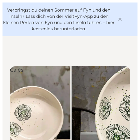
English
Danish
VisitFyn
Verbringst du deinen Sommer auf Fyn und den
VisitFyn
Deutsch
Inseln? Lass dich von der VisitFyn-App zu den
kleinen Perlen von Fyn und den Inseln führen –
hier
kostenlos herunterladen
.
Reise Ideen
Cafés
Outdoor & bike
Essen & trinken
Übernachtung