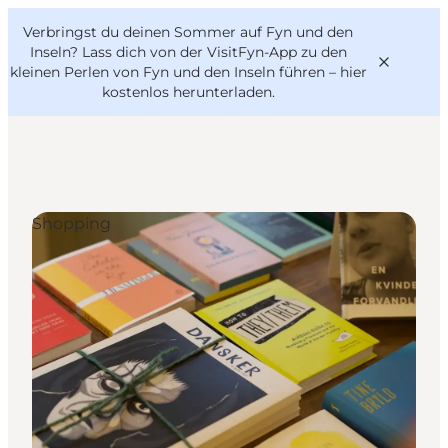
English
Danish
VisitFyn
Verbringst du deinen Sommer auf Fyn und den
VisitFyn
Deutsch
Inseln? Lass dich von der VisitFyn-App zu den
kleinen Perlen von Fyn und den Inseln führen –
hier
kostenlos herunterladen
.
Reise Ideen
Shopping
Outdoor & bike
Essen & trinken
Übernachtung