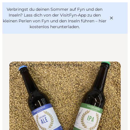
English
Danish
VisitFyn
Verbringst du deinen Sommer auf Fyn und den
VisitFyn
Deutsch
Inseln? Lass dich von der VisitFyn-App zu den
kleinen Perlen von Fyn und den Inseln führen –
hier
kostenlos herunterladen
.
Reise Ideen
Örtliche Geschmackserlebnisse
Outdoor & bike
Essen & trinken
Übernachtung