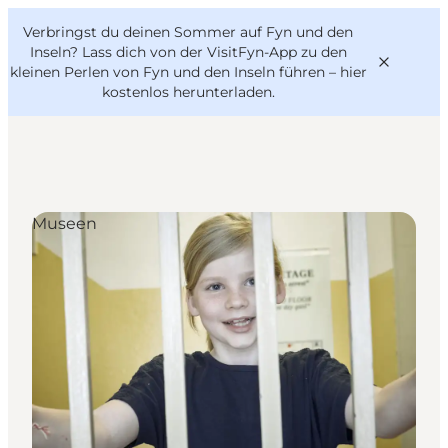
English
Danish
VisitFyn
Verbringst du deinen Sommer auf Fyn und den
VisitFyn
Deutsch
Inseln? Lass dich von der VisitFyn-App zu den
kleinen Perlen von Fyn und den Inseln führen –
hier
kostenlos herunterladen
.
Reise Ideen
Museen
Outdoor & bike
Essen & trinken
Übernachtung