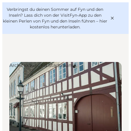
English
Danish
VisitFyn
Verbringst du deinen Sommer auf Fyn und den
VisitFyn
Deutsch
Inseln? Lass dich von der VisitFyn-App zu den
kleinen Perlen von Fyn und den Inseln führen –
hier
kostenlos herunterladen
.
Reise Ideen
Architektur und Stadträume
Outdoor & bike
Essen & trinken
Übernachtung