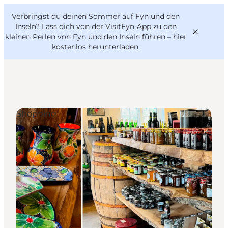
English
Danish
VisitFyn
Verbringst du deinen Sommer auf Fyn und den
VisitFyn
Deutsch
Inseln? Lass dich von der VisitFyn-App zu den
kleinen Perlen von Fyn und den Inseln führen –
hier
kostenlos herunterladen
.
Reise Ideen
Shopping
Outdoor & bike
Essen & trinken
Übernachtung