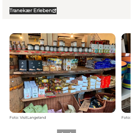
Tranekær Erleben
Foto
:
VisitLangeland
Foto
: