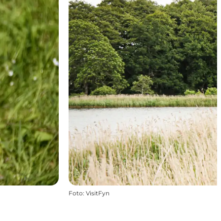
Foto
:
VisitFyn