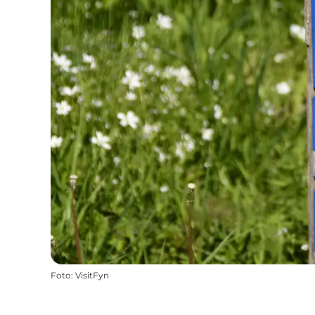
Foto
:
VisitFyn