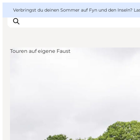
English
Danish
VisitFyn
VisitFyn
Verbringst du deinen Sommer auf Fyn und den Inseln? Lass
Deutsch
Touren auf eigene Faust
Reise Ideen
Outdoor & bike
Essen & trinken
Übernachtung