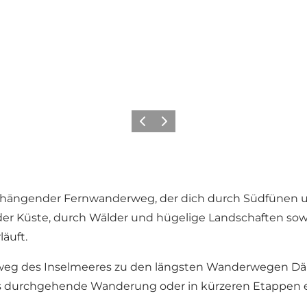
Zurück
Weiter
ängender Fernwanderweg, der dich durch Südfünen und
er Küste, durch Wälder und hügelige Landschaften sowi
äuft.
rweg des Inselmeeres zu den längsten Wanderwegen Dän
s durchgehende Wanderung oder in kürzeren Etappen e