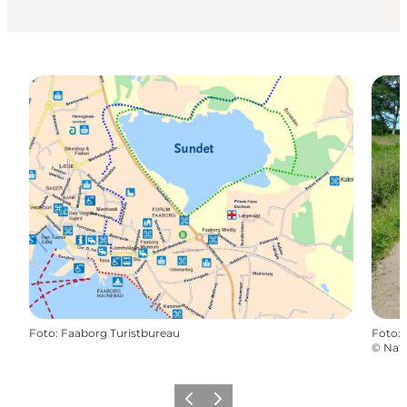
Foto
:
Faaborg Turistbureau
Foto
:
©
Nat
Zurück
Weiter