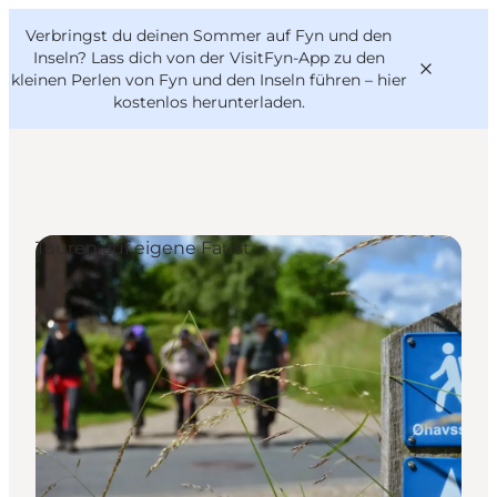
English
Danish
VisitFyn
Verbringst du deinen Sommer auf Fyn und den
VisitFyn
Deutsch
Inseln? Lass dich von der VisitFyn-App zu den
kleinen Perlen von Fyn und den Inseln führen –
hier
kostenlos herunterladen
.
Reise Ideen
Touren auf eigene Faust
Outdoor & bike
Essen & trinken
Übernachtung