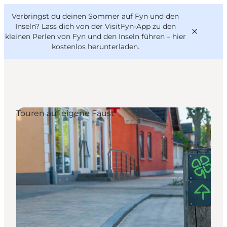
English
Danish
VisitFyn
Verbringst du deinen Sommer auf Fyn und den
VisitFyn
Deutsch
Inseln? Lass dich von der VisitFyn-App zu den
kleinen Perlen von Fyn und den Inseln führen –
hier
kostenlos herunterladen
.
Reise Ideen
Touren auf eigene Faust
Outdoor & bike
Essen & trinken
Übernachtung